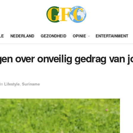
LE
NEDERLAND
GEZONDHEID
OPINIE
ENTERTAINMENT
gen over onveilig gedrag van 
in
Lifestyle
,
Suriname