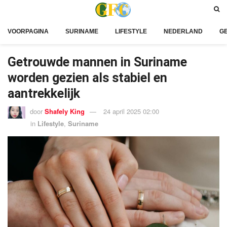
VOORPAGINA
SURINAME
LIFESTYLE
NEDERLAND
G
Getrouwde mannen in Suriname
worden gezien als stabiel en
aantrekkelijk
door
Shafely King
24 april 2025 02:00
in
Lifestyle
,
Suriname