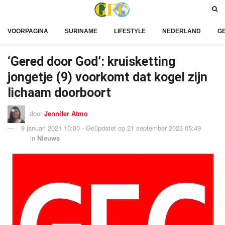
VOORPAGINA
SURINAME
LIFESTYLE
NEDERLAND
G
‘Gered door God’: kruisketting
jongetje (9) voorkomt dat kogel zijn
lichaam doorboort
door
Jennifer Atmo
9 januari 2021 10:00 - Geüpdatet op 21 september 2023 05:49
in
Nieuws