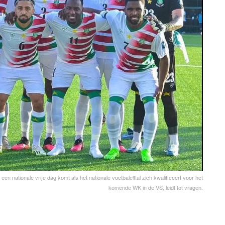
n nationale vrije dag komt als het nationale voetbalelftal zich kwalificeert voor het
komende WK in de VS, leidt tot vragen.