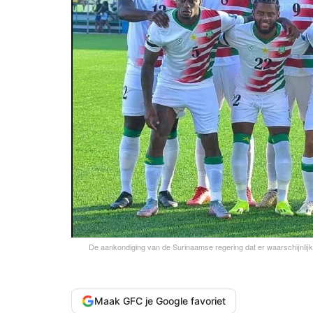
De aankondiging van de Surinaamse regering dat er waarschijnlijk ee
Maak GFC je Google favoriet