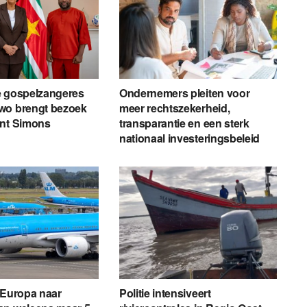
e gospelzangeres
Ondernemers pleiten voor
wo brengt bezoek
meer rechtszekerheid,
ent Simons
transparantie en een sterk
nationaal investeringsbeleid
 Europa naar
Politie intensiveert