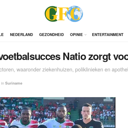
LE
NEDERLAND
GEZONDHEID
OPINIE
ENTERTAINMENT
 voetbalsucces Natio zorgt vo
ectoren, waaronder ziekenhuizen, poliklinieken en apoth
in
Suriname