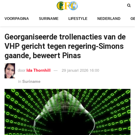
VOORPAGINA
SURINAME
LIFESTYLE
NEDERLAND
G
Georganiseerde trollenacties van de
VHP gericht tegen regering-Simons
gaande, beweert Pinas
door
Ida Thornhill
29 januari 2026 16:00
in
Suriname