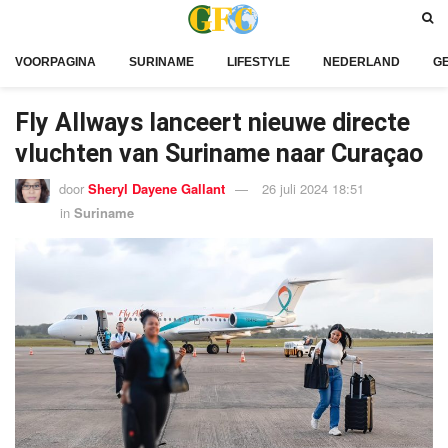
VOORPAGINA
SURINAME
LIFESTYLE
NEDERLAND
G
Fly Allways lanceert nieuwe directe
vluchten van Suriname naar Curaçao
door
Sheryl Dayene Gallant
26 juli 2024 18:51
in
Suriname