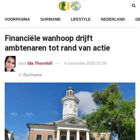
VOORPAGINA
SURINAME
LIFESTYLE
NEDERLAND
G
Financiële wanhoop drijft
ambtenaren tot rand van actie
door
Ida Thornhill
4 november 2025 21:00
in
Suriname