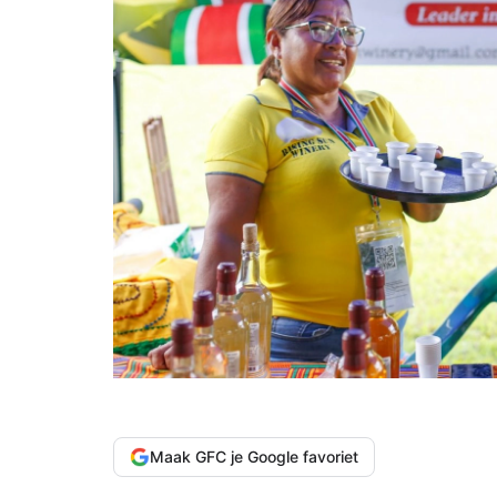
Maak GFC je Google favoriet