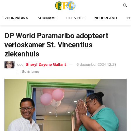
VOORPAGINA
SURINAME
LIFESTYLE
NEDERLAND
G
DP World Paramaribo adopteert
verloskamer St. Vincentius
ziekenhuis
door
Sheryl Dayene Gallant
6 december 2024 12:23
in
Suriname