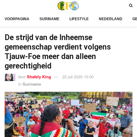
VOORPAGINA
SURINAME
LIFESTYLE
NEDERLAND
G
De strijd van de Inheemse
gemeenschap verdient volgens
Tjauw-Foe meer dan alleen
gerechtigheid
door
Shafely King
22 juli 2025 15:00
in
Suriname