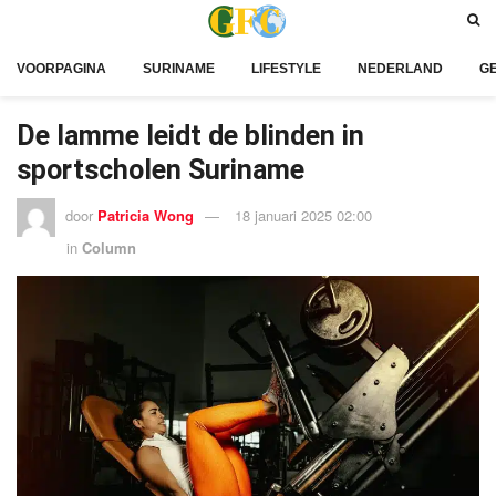
VOORPAGINA
SURINAME
LIFESTYLE
NEDERLAND
G
De lamme leidt de blinden in
sportscholen Suriname
door
Patricia Wong
18 januari 2025 02:00
in
Column