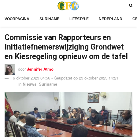
VOORPAGINA
SURINAME
LIFESTYLE
NEDERLAND
G
Commissie van Rapporteurs en
Initiatiefnemerswijziging Grondwet
en Kiesregeling opnieuw om de tafel
door
Jennifer Atmo
6 oktober 2023 04:56 - Geüpdatet op 23 oktober 2023 14:21
in
Nieuws
,
Suriname