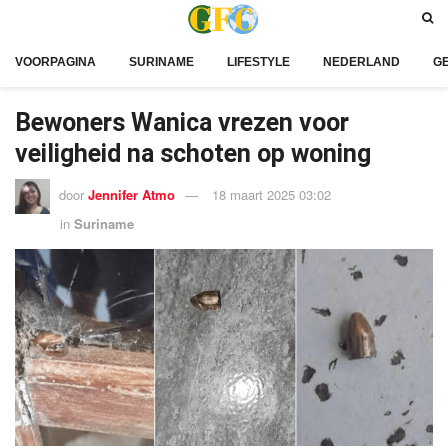
VOORPAGINA
SURINAME
LIFESTYLE
NEDERLAND
G
Bewoners Wanica vrezen voor
veiligheid na schoten op woning
door
Jennifer Atmo
18 maart 2025 03:02
in
Suriname