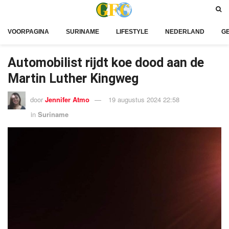
VOORPAGINA
SURINAME
LIFESTYLE
NEDERLAND
G
Automobilist rijdt koe dood aan de
Martin Luther Kingweg
door
Jennifer Atmo
19 augustus 2024 22:58
in
Suriname