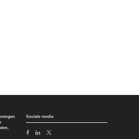
 brengen
Sociale media
e
sten,