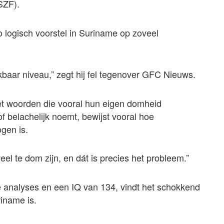
SZF).
o logisch voorstel in Suriname op zoveel
kbaar niveau,” zegt hij fel tegenover GFC Nieuws.
t woorden die vooral hun eigen domheid
of belachelijk noemt, bewijst vooral hoe
gen is.
el te dom zijn, en dát is precies het probleem.”
e analyses en een IQ van 134, vindt het schokkend
riname is.