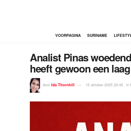
VOORPAGINA
SURINAME
LIFESTY
Analist Pinas woedend n
heeft gewoon een laag
door
Ida Thornhill
15 oktober 2025 20:45
in