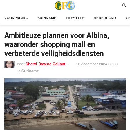
VOORPAGINA
SURINAME
LIFESTYLE
NEDERLAND
G
Ambitieuze plannen voor Albina,
waaronder shopping mall en
verbeterde veiligheidsdiensten
door
Sheryl Dayene Gallant
10 december 2024 05:00
in
Suriname