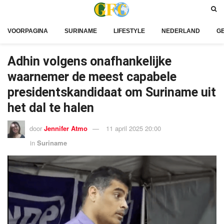
VOORPAGINA
SURINAME
LIFESTYLE
NEDERLAND
G
Adhin volgens onafhankelijke
waarnemer de meest capabele
presidentskandidaat om Suriname uit
het dal te halen
door
Jennifer Atmo
11 april 2025 20:00
in
Suriname