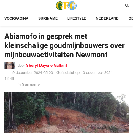
VOORPAGINA
SURINAME
LIFESTYLE
NEDERLAND
G
Abiamofo in gesprek met
kleinschalige goudmijnbouwers over
mijnbouwactiviteiten Newmont
door
Sheryl Dayene Gallant
9 december 2024 05:00 - Geüpdatet op 10 december 2024
12:46
in
Suriname