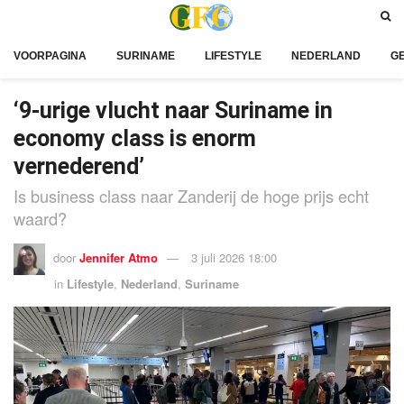
VOORPAGINA
SURINAME
LIFESTYLE
NEDERLAND
G
‘9-urige vlucht naar Suriname in
economy class is enorm
vernederend’
Is business class naar Zanderij de hoge prijs echt
waard?
door
Jennifer Atmo
3 juli 2026 18:00
in
Lifestyle
,
Nederland
,
Suriname