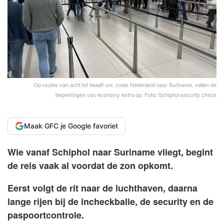
Op routes van acht tot twaalf uur, zoals Nederland naar Suriname, vallen de
beperkingen van economy extra op. Foto: Schiphol security check
Maak GFC je Google favoriet
Wie vanaf Schiphol naar Suriname vliegt, begint
de reis vaak al voordat de zon opkomt.
Eerst volgt de rit naar de luchthaven, daarna
lange rijen bij de incheckbalie, de security en de
paspoortcontrole.