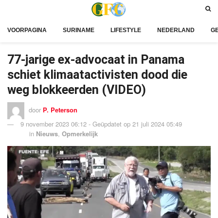
VOORPAGINA
SURINAME
LIFESTYLE
NEDERLAND
G
77-jarige ex-advocaat in Panama
schiet klimaatactivisten dood die
weg blokkeerden (VIDEO)
door
P. Peterson
9 november 2023 06:12 - Geüpdatet op 21 juli 2024 05:49
in
Nieuws
,
Opmerkelijk