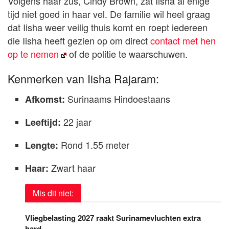
Volgens haar zus, Cindy Brown, zat Iisha al enige
tijd niet goed in haar vel. De familie wil heel graag
dat Iisha weer veilig thuis komt en roept iedereen
die Iisha heeft gezien op om direct
contact met hen
op te nemen
of de politie te waarschuwen.
Kenmerken van Iisha Rajaram:
Surinaams Hindoestaans
Afkomst:
22 jaar
Leeftijd:
Rond 1.55 meter
Lengte:
Zwart haar
Haar:
Mis dit niet:
Vliegbelasting 2027 raakt Surinamevluchten extra
hard