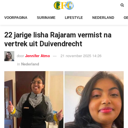
VOORPAGINA
SURINAME
LIFESTYLE
NEDERLAND
G
22 jarige Iisha Rajaram vermist na
vertrek uit Duivendrecht
door
Jennifer Atmo
21 november 2025 14:26
in
Nederland