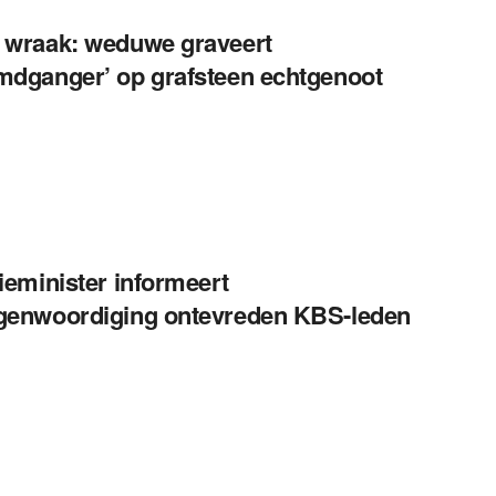
 wraak: weduwe graveert
mdganger’ op grafsteen echtgenoot
tieminister informeert
genwoordiging ontevreden KBS-leden