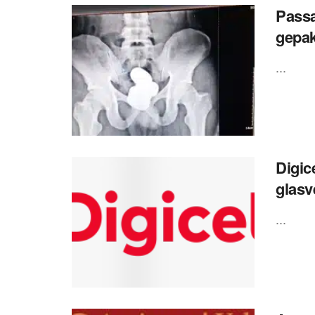
Passa
gepak
...
Digic
glasv
...