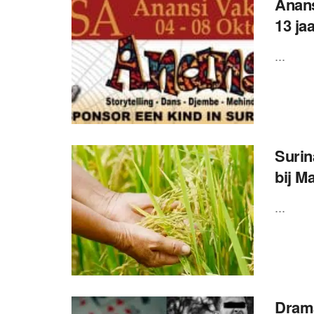
Anans
13 ja
...
Surin
bij M
...
Drama