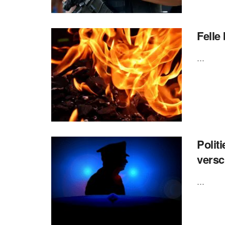
Felle
...
Polit
versc
...