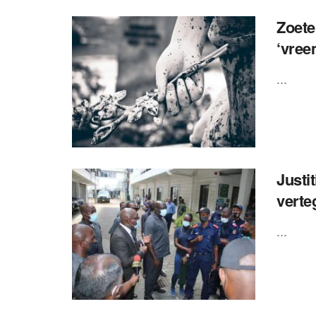
Zoete
‘vree
...
Justi
verte
...