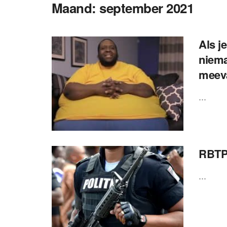
Maand:
september 2021
Als j
niema
meeva
...
RBTP 
...