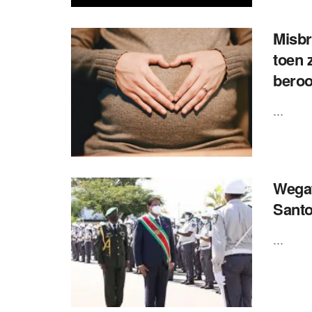
Misbr
toen 
beroo
...
Wegaf
Santo
...