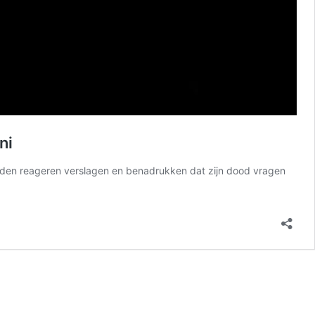
ni
nden reageren verslagen en benadrukken dat zijn dood vragen