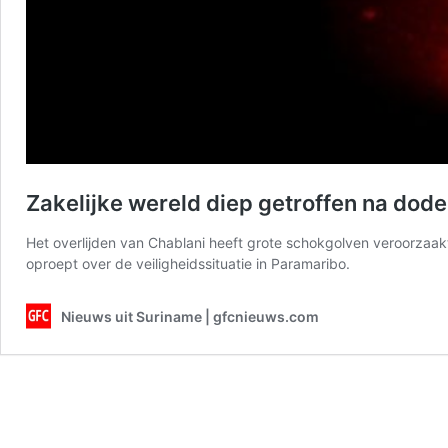
Zakelijke wereld diep getroffen na dod
Het overlijden van Chablani heeft grote schokgolven veroorza
oproept over de veiligheidssituatie in Paramaribo.
Nieuws uit Suriname | gfcnieuws.com