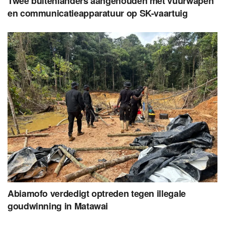
Twee buitenlanders aangehouden met vuurwapen
en communicatieapparatuur op SK-vaartuig
Abiamofo verdedigt optreden tegen illegale
goudwinning in Matawai