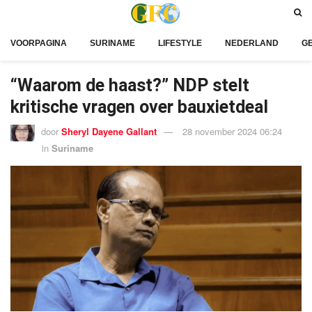
VOORPAGINA
SURINAME
LIFESTYLE
NEDERLAND
G
“Waarom de haast?” NDP stelt
kritische vragen over bauxietdeal
door
Sheryl Dayene Gallant
28 november 2024 06:24
in
Suriname