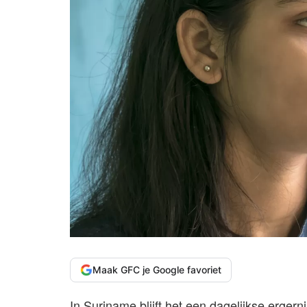
Maak GFC je Google favoriet
In Suriname blijft het een dagelijkse ergern