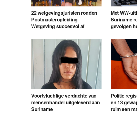
22 wetgevingsjuristen ronden
Met WW-uit
Postmasteropleiding
Suriname re
Wetgeving succesvol af
gevolgen h
Voortvluchtige verdachte van
Politie regi
mensenhandel uitgeleverd aan
en 13 gewap
Suriname
ruim een m