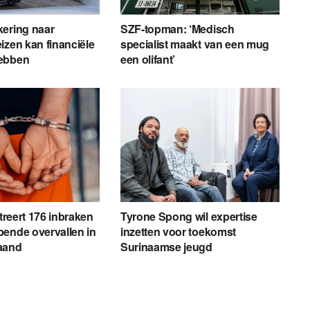
kering naar
SZF-topman: ‘Medisch
izen kan financiële
specialist maakt van een mug
ebben
een olifant’
streert 176 inbraken
Tyrone Spong wil expertise
ende overvallen in
inzetten voor toekomst
aand
Surinaamse jeugd