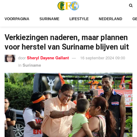
VOORPAGINA
SURINAME
LIFESTYLE
NEDERLAND
G
Verkiezingen naderen, maar plannen
voor herstel van Suriname blijven uit
door
Sheryl Dayene Gallant
16 september 2024 09:00
in
Suriname