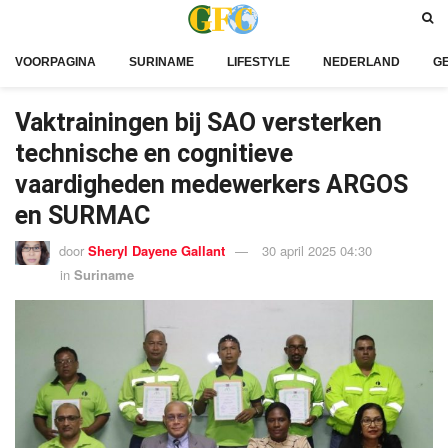
VOORPAGINA
SURINAME
LIFESTYLE
NEDERLAND
G
Vaktrainingen bij SAO versterken
technische en cognitieve
vaardigheden medewerkers ARGOS
en SURMAC
door
Sheryl Dayene Gallant
30 april 2025 04:30
in
Suriname