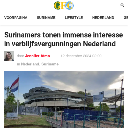
VOORPAGINA
SURINAME
LIFESTYLE
NEDERLAND
G
Surinamers tonen immense interesse
in verblijfsvergunningen Nederland
door
Jennifer Atmo
12 december 2024 02:00
in
Nederland
,
Suriname