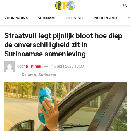
VOORPAGINA
SURINAME
LIFESTYLE
NEDERLAND
G
Straatvuil legt pijnlijk bloot hoe diep
de onverschilligheid zit in
Surinaamse samenleving
door
R. Pinas
15 april 2025 18:00
in
Column
,
Suriname