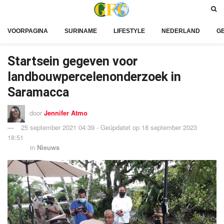
VOORPAGINA
SURINAME
LIFESTYLE
NEDERLAND
G
Startsein gegeven voor
landbouwpercelenonderzoek in
Saramacca
door
Jennifer Atmo
25 september 2021 04:39 - Geüpdatet op 18 september 2023
18:51
in
Nieuws