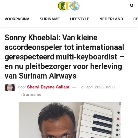
VOORPAGINA
SURINAME
LIFESTYLE
NEDERLAND
G
Sonny Khoeblal: Van kleine
accordeonspeler tot internationaal
gerespecteerd multi-keyboardist –
en nu pleitbezorger voor herleving
van Surinam Airways
door
Sheryl Dayene Gallant
21 april 2025 06:30
in
Suriname