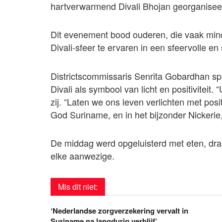
hartverwarmend Divali Bhojan georganiseer
Dit evenement bood ouderen, die vaak minde
Divali-sfeer te ervaren in een sfeervolle e
Districtscommissaris Senrita Gobardhan sp
Divali als symbool van licht en positiviteit
zij. “Laten we ons leven verlichten met posit
God Suriname, en in het bijzonder Nickerie
De middag werd opgeluisterd met eten, dran
elke aanwezige.
Mis dit niet:
‘Nederlandse zorgverzekering vervalt in
Suriname na langdurig verblijf’