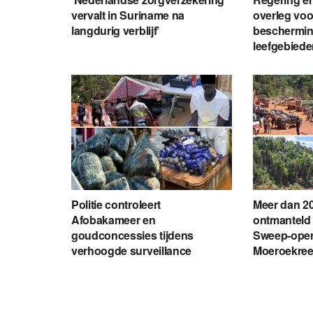
vervalt in Suriname na
overleg voo
langdurig verblijf’
beschermin
leefgebied
Politie controleert
Meer dan 20
Afobakameer en
ontmanteld 
goudconcessies tijdens
Sweep-opera
verhoogde surveillance
Moeroekre