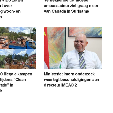
rt over
ambassadeur ziet graag meer
g woon- en
van Canada in Suriname
en
0 illegale kampen
Ministerie: Intern onderzoek
tijdens “Clean
weerlegt beschuldigingen aan
tie” in
directeur IMEAO 2
ek