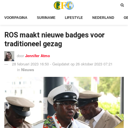
VOORPAGINA
SURINAME
LIFESTYLE
NEDERLAND
G
ROS maakt nieuwe badges voor
traditioneel gezag
door
Jennifer Atmo
28 februari 2023 16:50 - Geüpdatet op 26 oktober 2023 07:21
in
Nieuws