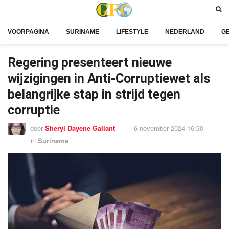
VOORPAGINA
SURINAME
LIFESTYLE
NEDERLAND
G
Regering presenteert nieuwe
wijzigingen in Anti-Corruptiewet als
belangrijke stap in strijd tegen
corruptie
door
Sheryl Dayene Gallant
6 november 2024 16:30
in
Suriname