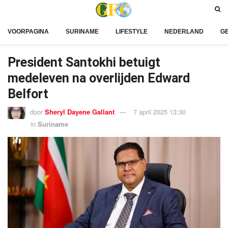
VOORPAGINA
SURINAME
LIFESTYLE
NEDERLAND
G
President Santokhi betuigt
medeleven na overlijden Edward
Belfort
door
Sheryl Dayene Gallant
7 april 2025 13:30
in
Suriname