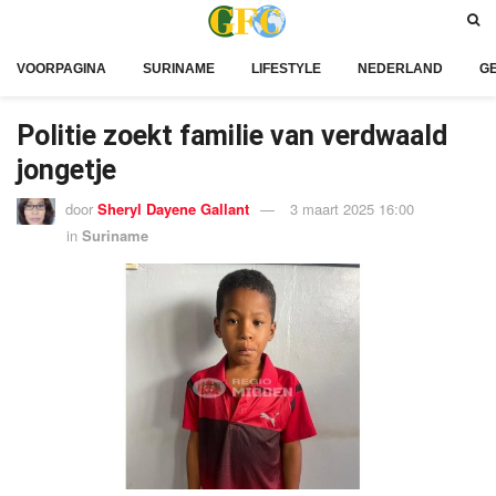
VOORPAGINA
SURINAME
LIFESTYLE
NEDERLAND
G
Politie zoekt familie van verdwaald
jongetje
door
Sheryl Dayene Gallant
3 maart 2025 16:00
in
Suriname