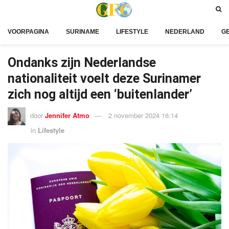
VOORPAGINA
SURINAME
LIFESTYLE
NEDERLAND
G
Ondanks zijn Nederlandse
nationaliteit voelt deze Surinamer
zich nog altijd een ‘buitenlander’
door
Jennifer Atmo
2 november 2024 16:14
in
Lifestyle