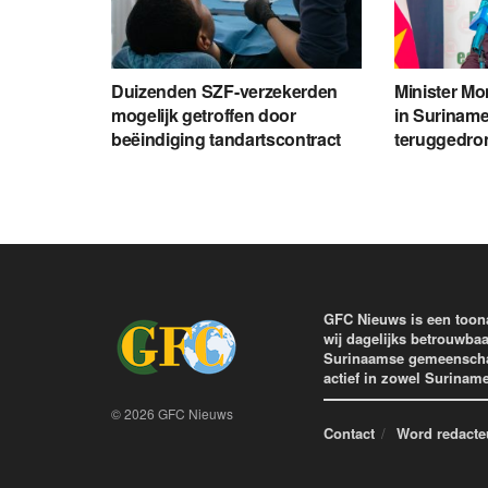
Duizenden SZF-verzekerden
Minister Mon
mogelijk getroffen door
in Suriname
beëindiging tandartscontract
teruggedro
GFC Nieuws is een toon
wij dagelijks betrouwbaa
Surinaamse gemeenschap 
actief in zowel Surinam
© 2026 GFC Nieuws
Contact
Word redacte