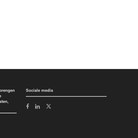
 brengen
Sociale media
e
sten,