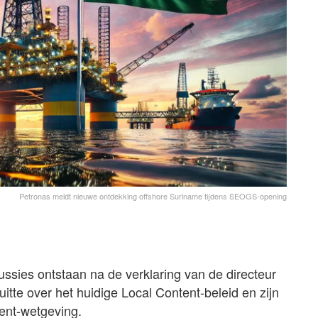
Petronas meldt nieuwe ontdekking offshore Suriname tijdens SEOGS-opening
cussies ontstaan na de verklaring van de directeur
 uitte over het huidige Local Content-beleid en zijn
tent-wetgeving.