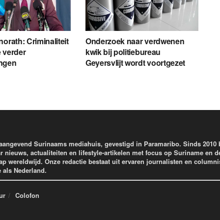
orath: Criminaliteit
Onderzoek naar verdwenen
 verder
kwik bij politiebureau
ngen
Geyersvlijt wordt voortgezet
aangevend Surinaams mediahuis, gevestigd in Paramaribo. Sinds 2010
r nieuws, actualiteiten en lifestyle-artikelen met focus op Suriname en d
wereldwijd. Onze redactie bestaat uit ervaren journalisten en columni
e als Nederland.
ur
Colofon