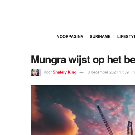
VOORPAGINA
SURINAME
LIFESTY
Mungra wijst op het b
door
Shafely King
3 december 2024 17:39
in