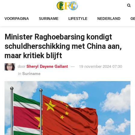
VOORPAGINA
SURINAME
LIFESTYLE
NEDERLAND
G
Minister Raghoebarsing kondigt
schuldherschikking met China aan,
maar kritiek blijft
door
Sheryl Dayene Gallant
19 november 2024 07:30
in
Suriname