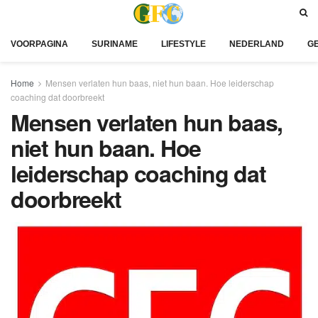
VOORPAGINA
SURINAME
LIFESTYLE
NEDERLAND
G
Home
Mensen verlaten hun baas, niet hun baan. Hoe leiderschap
coaching dat doorbreekt
Mensen verlaten hun baas,
niet hun baan. Hoe
leiderschap coaching dat
doorbreekt