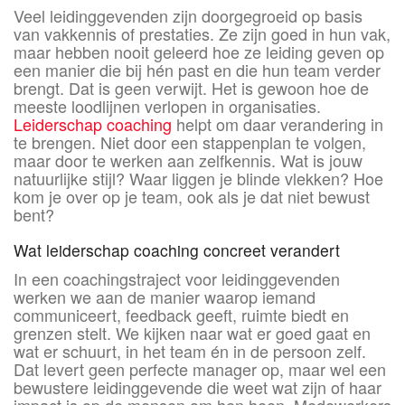
Veel leidinggevenden zijn doorgegroeid op basis
van vakkennis of prestaties. Ze zijn goed in hun vak,
maar hebben nooit geleerd hoe ze leiding geven op
een manier die bij hén past en die hun team verder
brengt. Dat is geen verwijt. Het is gewoon hoe de
meeste loodlijnen verlopen in organisaties.
Leiderschap coaching
helpt om daar verandering in
te brengen. Niet door een stappenplan te volgen,
maar door te werken aan zelfkennis. Wat is jouw
natuurlijke stijl? Waar liggen je blinde vlekken? Hoe
kom je over op je team, ook als je dat niet bewust
bent?
Wat leiderschap coaching concreet verandert
In een coachingstraject voor leidinggevenden
werken we aan de manier waarop iemand
communiceert, feedback geeft, ruimte biedt en
grenzen stelt. We kijken naar wat er goed gaat en
wat er schuurt, in het team én in de persoon zelf.
Dat levert geen perfecte manager op, maar wel een
bewustere leidinggevende die weet wat zijn of haar
impact is op de mensen om hen heen. Medewerkers