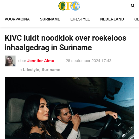
VOORPAGINA
SURINAME
LIFESTYLE
NEDERLAND
G
KIVC luidt noodklok over roekeloos
inhaalgedrag in Suriname
door
Jennifer Atmo
28 september 2024 17:43
in
Lifestyle
,
Suriname