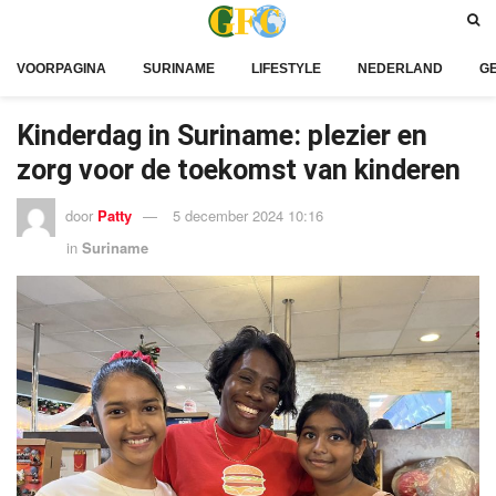
VOORPAGINA
SURINAME
LIFESTYLE
NEDERLAND
G
Kinderdag in Suriname: plezier en
zorg voor de toekomst van kinderen
door
Patty
5 december 2024 10:16
in
Suriname