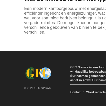
Een modern kantoorgebouw met energielab
efficiënter ingericht en energiezuiniger, 
wat voor sommige bedrijven belangrijk is ri
vergaderruimtes. De mogelijkheden hangen s
verschillende gebouwen van binnen te bekij
verschillen.
GFC Nieuws is een toon
wij dagelijks betrouwbaa
Surinaamse gemeenschap 
actief in zowel Surinam
© 2026 GFC Nieuws
Contact
Word redacte