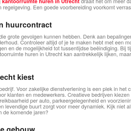
j
draait het om meer da
kantoorruimte huren in Utrecht
 regelgeving. Een goede voorbereiding voorkomt verrass
en huurcontract
s die grote gevolgen kunnen hebben. Denk aan bepalinge
onderhoud. Controleer altijd of je te maken hebt met een
 en de mogelijkheid tot tussentijdse beëindiging. Bij tijd
ntoorruimte huren in Utrecht kan aantrekkelijk lijken, 
recht kiest
 bedrijf. Voor zakelijke dienstverlening is een plek in het
or klanten en medewerkers. Creatieve bedrijven kiezen v
reikbaarheid per auto, parkeergelegenheid en voorzienin
l een levendige buurt zorgt voor meer dynamiek. Kijk niet 
ich de komende jaren?
ype gebouw