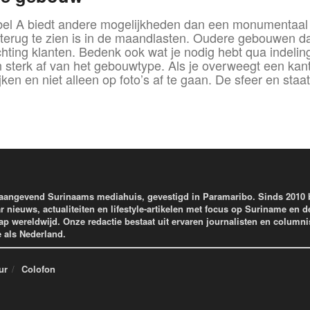
el A biedt andere mogelijkheden dan een monumentaal 
wat terug te zien is in de maandlasten. Oudere gebouwen 
chting klanten. Bedenk ook wat je nodig hebt qua indelin
terk af van het gebouwtype. Als je overweegt een kanto
ken en niet alleen op foto’s af te gaan. De sfeer en sta
aangevend Surinaams mediahuis, gevestigd in Paramaribo. Sinds 2010
r nieuws, actualiteiten en lifestyle-artikelen met focus op Suriname en d
wereldwijd. Onze redactie bestaat uit ervaren journalisten en columni
e als Nederland.
ur
Colofon