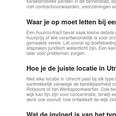
karakteristieke panden in de binnenstad. Bi
met contractvoorwaarden, voorzieningen en
Waar je op moet letten bij e
Een huurcontract bevat vaak kleine detail
huurprijs of wie verantwoordelijk is voor 
gemaakte versie. Let vooral op boetebedingen
afspraken juridisch waterdicht zijn. Een ka
later voor problemen zorgen.
Hoe je de juiste locatie in Ut
Niet elke locatie in Utrecht past bij elk type
aantrekkelijk vanwege de bereikbaarheid vo
Rotsoord of het Werkspoorkwartier. Ook be
wijk kan fijn zijn voor concentratie, terwij
denk ook vooruit: hoe ontwikkelt de wijk z
Wat de invloed is van het t