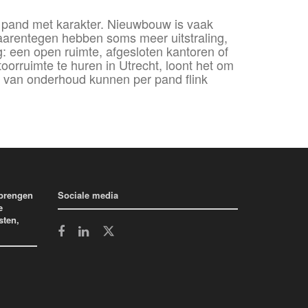
pand met karakter. Nieuwbouw is vaak
daarentegen hebben soms meer uitstraling,
g: een open ruimte, afgesloten kantoren of
orruimte te huren in Utrecht, loont het om
at van onderhoud kunnen per pand flink
 brengen
Sociale media
e
sten,