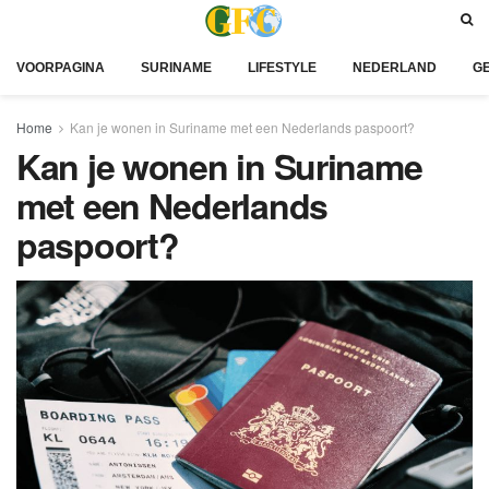
VOORPAGINA
SURINAME
LIFESTYLE
NEDERLAND
G
Home
Kan je wonen in Suriname met een Nederlands paspoort?
Kan je wonen in Suriname
met een Nederlands
paspoort?