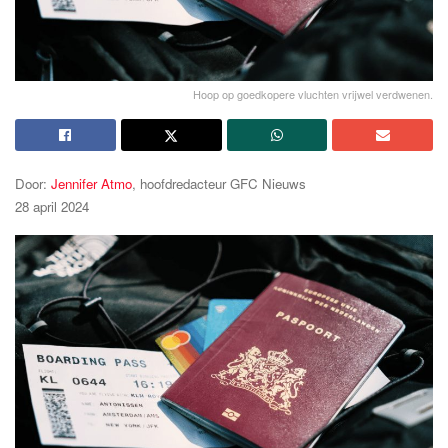
Hoop op goedkopere vluchten vrijwel verdwenen.
Door:
Jennifer Atmo
, hoofdredacteur GFC Nieuws
28 april 2024