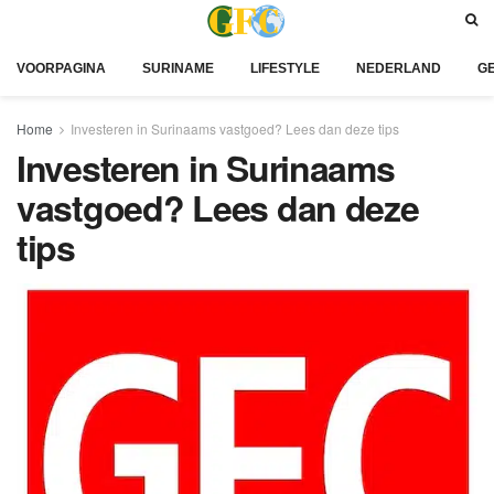
VOORPAGINA
SURINAME
LIFESTYLE
NEDERLAND
G
Home
Investeren in Surinaams vastgoed? Lees dan deze tips
Investeren in Surinaams
vastgoed? Lees dan deze
tips