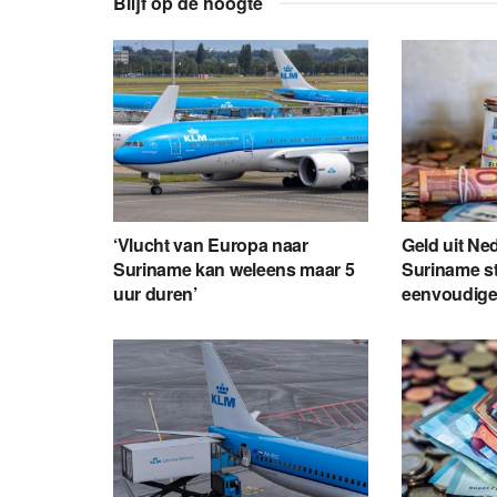
Blijf op de hoogte
‘Vlucht van Europa naar
Geld uit Ne
Suriname kan weleens maar 5
Suriname s
uur duren’
eenvoudige