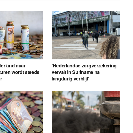
derland naar
‘Nederlandse zorgverzekering
turen wordt steeds
vervalt in Suriname na
r
langdurig verblijf’