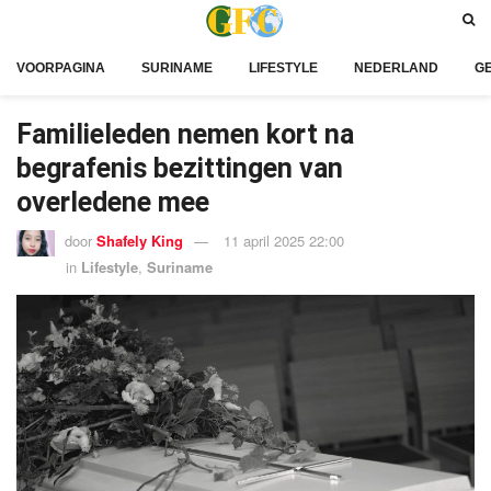
VOORPAGINA
SURINAME
LIFESTYLE
NEDERLAND
G
Familieleden nemen kort na
begrafenis bezittingen van
overledene mee
door
Shafely King
11 april 2025 22:00
in
Lifestyle
,
Suriname