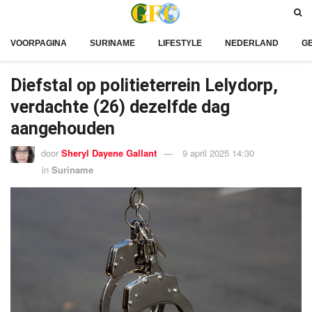
VOORPAGINA
SURINAME
LIFESTYLE
NEDERLAND
G
Diefstal op politieterrein Lelydorp,
verdachte (26) dezelfde dag
aangehouden
door
Sheryl Dayene Gallant
9 april 2025 14:30
in
Suriname