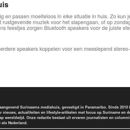
uis
g en passen moeiteloos in elke situatie in huis. Zo kun j
rustgevende muziek voor het slapengaan, of op zondagoc
ns feestjes zorgen Bluetooth speakers voor de juiste sfee
erdere speakers koppelen voor een meeslepend stereo-e
aangevend Surinaams mediahuis, gevestigd in Paramaribo. Sinds 2010
r nieuws, actualiteiten en lifestyle-artikelen met focus op Suriname en d
wereldwijd. Onze redactie bestaat uit ervaren journalisten en columni
e als Nederland.