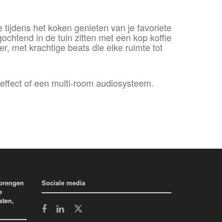
e tijdens het koken genieten van je favoriete
htend in de tuin zitten met een kop koffie
r, met krachtige beats die elke ruimte tot
ffect of een multi-room audiosysteem.
 brengen
Sociale media
e
sten,