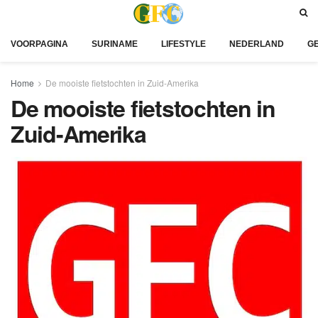
VOORPAGINA
SURINAME
LIFESTYLE
NEDERLAND
G
Home
De mooiste fietstochten in Zuid-Amerika
De mooiste fietstochten in
Zuid-Amerika