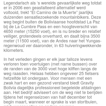
Legendarisch als ‘s werelds gevaarlijkste weg totdat
er in 2006 een geasfalteerd alternatief werd
voltooid, trekt “El Camino de la Muerte” jaarlijks
duizenden sensatiezoekende mountainbikers. Deze
weg begint buiten de Boliviaanse hoofdstad La Paz
bij de La Cumbre Pass en een hoogteverschil van
4650 meter (15250 voet), en is nu breder en relatief
veiliger, grotendeels onverhard, en daalt bijna 3500
meter (11500 voet), van de Andes naar het Yungas-
regenwoud ver daaronder, in 63 huiveringwekkende
kilometers.
In het verleden gingen er elk jaar talloze levens
verloren toen voertuigen (met name bussen) over
de randen van de 3000 voet hoge kliffen langs de
weg raasden. Helaas hebben ongeveer 25 fietsers
hetzelfde lot ondergaan. Voor mensen met een
zwak hart en een gezond verstand biedt Gravity
Bolivia dagelijks professioneel begeleide afdalingen
aan. Het bedrijf adviseert om de weg niet te berijden
tijdens het regenseizoen van half december tot
begin maart, wanneer er sprake is van stortbuien,